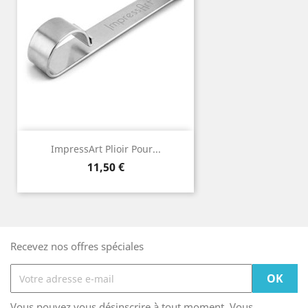
ImpressArt Plioir Pour...
Prix
11,50 €
Recevez nos offres spéciales
Vous pouvez vous désinscrire à tout moment. Vous