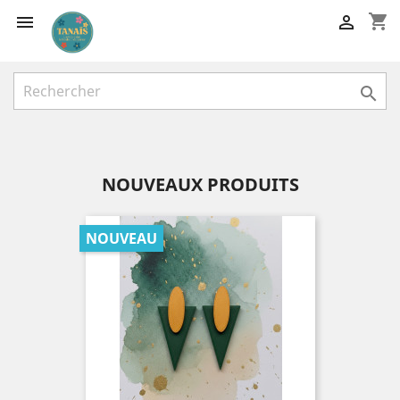
shopping_cart



NOUVEAUX PRODUITS
NOUVEAU