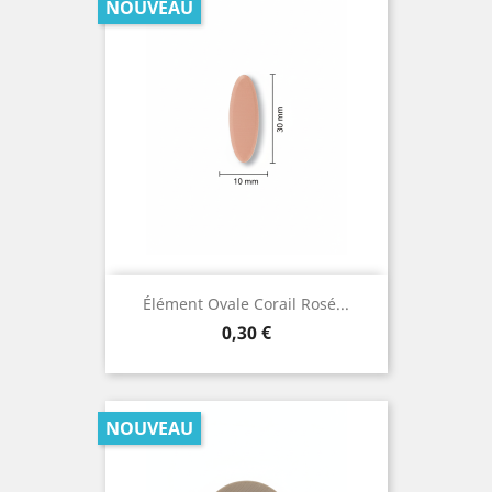
NOUVEAU
Élément Ovale Corail Rosé...
Prix
0,30 €
NOUVEAU