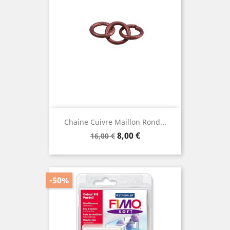
Chaine Cuivre Maillon Rond...
Prix
Prix
8,00 €
16,00 €
de
base
-50%