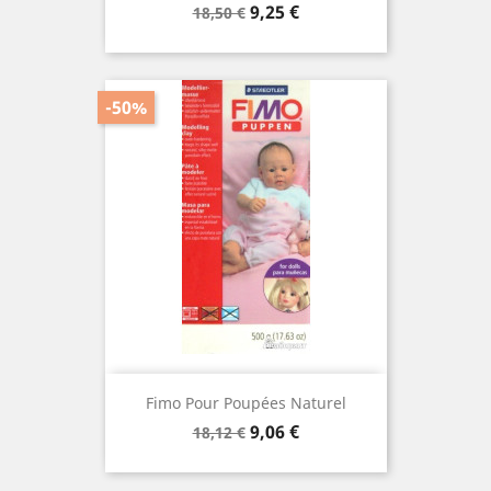
Prix
Prix
9,25 €
18,50 €
de
base
-50%
Fimo Pour Poupées Naturel
Prix
Prix
9,06 €
18,12 €
de
base