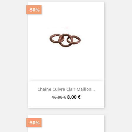
-50%
Chaine Cuivre Clair Maillon...
Prix
Prix
8,00 €
16,00 €
de
base
-50%