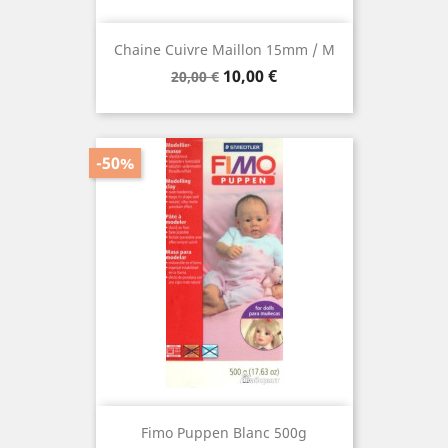
Chaine Cuivre Maillon 15mm / M
Prix
Prix
10,00 €
20,00 €
de
base
-50%
Fimo Puppen Blanc 500g