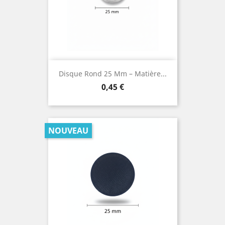
Disque Rond 25 Mm – Matière...
Prix
0,45 €
NOUVEAU