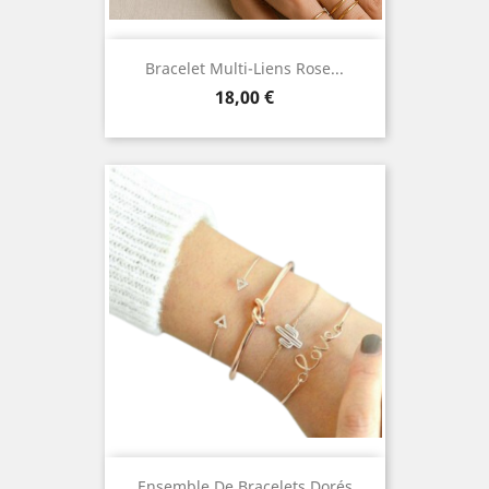
Bracelet Multi-Liens Rose...
Prix
18,00 €
Ensemble De Bracelets Dorés