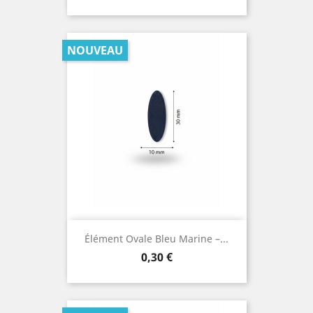
NOUVEAU
Élément Ovale Bleu Marine –...
Prix
0,30 €