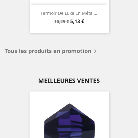
Fermoir De Luxe En Métal...
Prix
Prix
5,13 €
10,25 €
de
base
Tous les produits en promotion

MEILLEURES VENTES