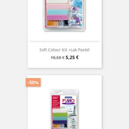
Soft Colour Kit +lak Pastel
Prix
Prix
5,25 €
10,50 €
de
base
-50%