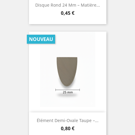
Disque Rond 24 Mm – Matière...
Prix
0,45 €
NOUVEAU
Élément Demi-Ovale Taupe –...
Prix
0,80 €