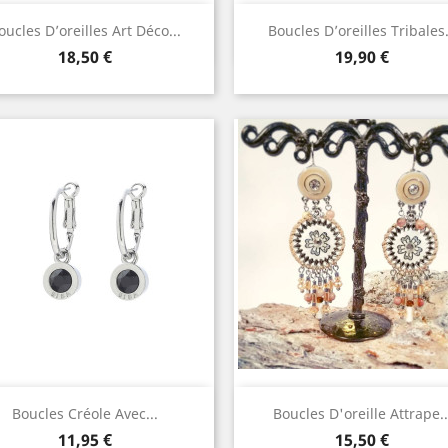
Aperçu rapide
Aperçu rapide


oucles D’oreilles Art Déco...
Boucles D’oreilles Tribales.
Prix
Prix
18,50 €
19,90 €
Aperçu rapide
Aperçu rapide


Boucles Créole Avec...
Boucles D'oreille Attrape..
Prix
Prix
11,95 €
15,50 €