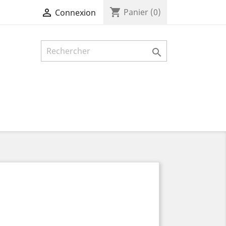
shopping_cart

Panier
(0)
Connexion
