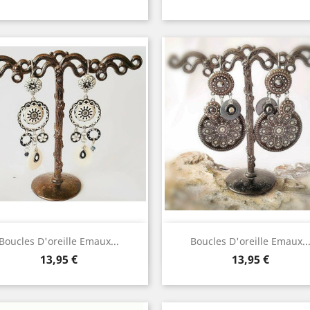
Aperçu rapide
Aperçu rapide


Boucles D'oreille Emaux...
Boucles D'oreille Emaux..
Prix
Prix
13,95 €
13,95 €