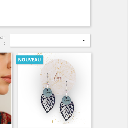
par

:
NOUVEAU