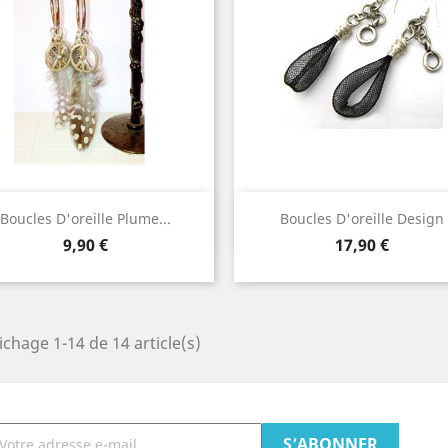
Aperçu rapide
Aperçu rapide


Boucles D'oreille Plume...
Boucles D'oreille Design
Prix
Prix
9,90 €
17,90 €
ichage 1-14 de 14 article(s)