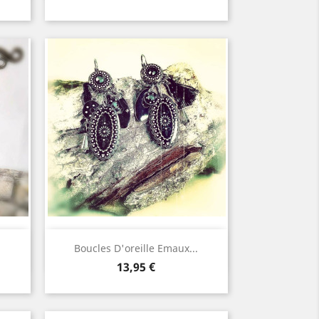
Aperçu rapide

.
Boucles D'oreille Emaux...
Prix
13,95 €