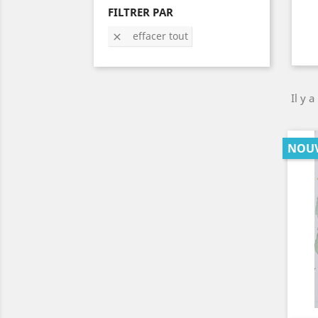
FILTRER PAR
effacer tout

Il y a
NOU