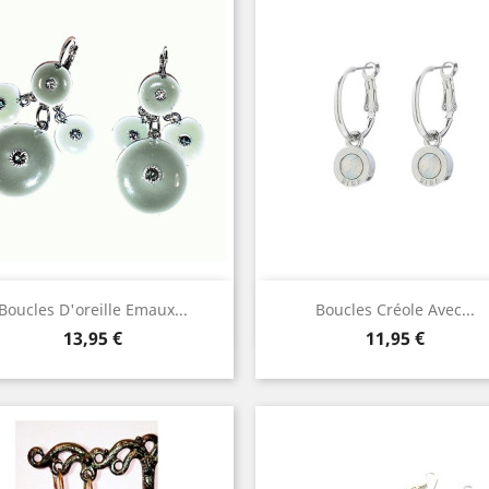
Aperçu rapide
Aperçu rapide


Boucles D'oreille Emaux...
Boucles Créole Avec...
Prix
Prix
13,95 €
11,95 €