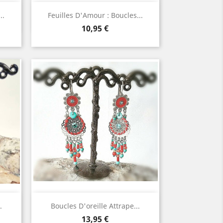
Aperçu rapide

..
Feuilles D'Amour : Boucles...
Prix
10,95 €
Aperçu rapide

.
Boucles D'oreille Attrape...
Prix
13,95 €