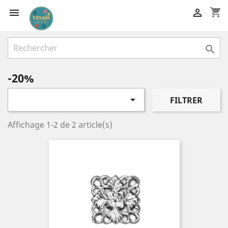
shopping_cart



-20%

FILTRER
Affichage 1-2 de 2 article(s)