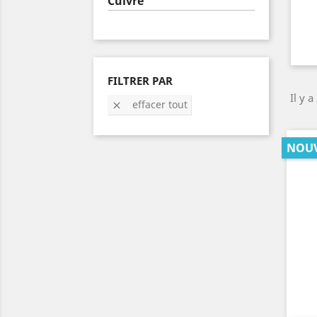
Cuivre
FILTRER PAR
Il y a
effacer tout

NOU