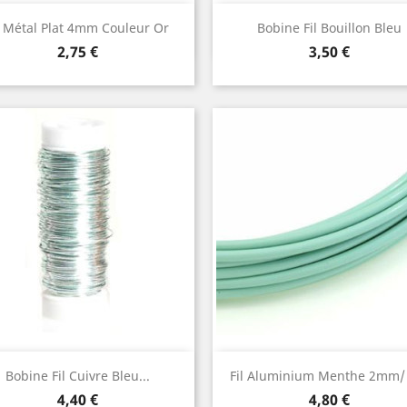
Aperçu rapide
Aperçu rapide


l Métal Plat 4mm Couleur Or
Bobine Fil Bouillon Bleu
Prix
Prix
2,75 €
3,50 €
Aperçu rapide
Aperçu rapide


Bobine Fil Cuivre Bleu...
Fil Aluminium Menthe 2mm/
Prix
Prix
4,40 €
4,80 €