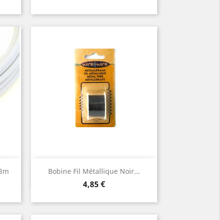
Aperçu rapide

 3m
Bobine Fil Métallique Noir...
Prix
4,85 €