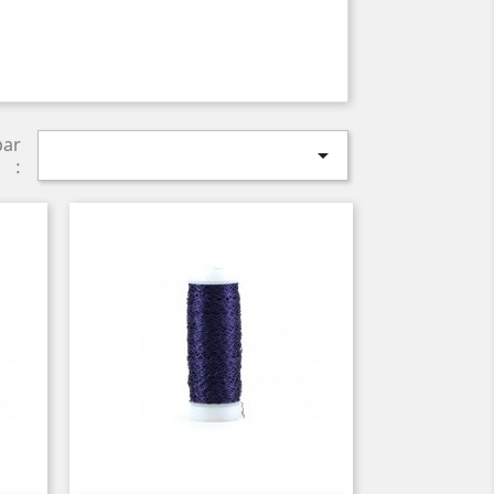
par

: