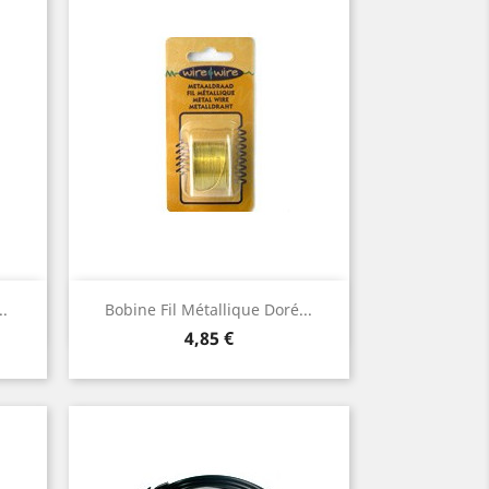
Aperçu rapide

..
Bobine Fil Métallique Doré...
Prix
4,85 €