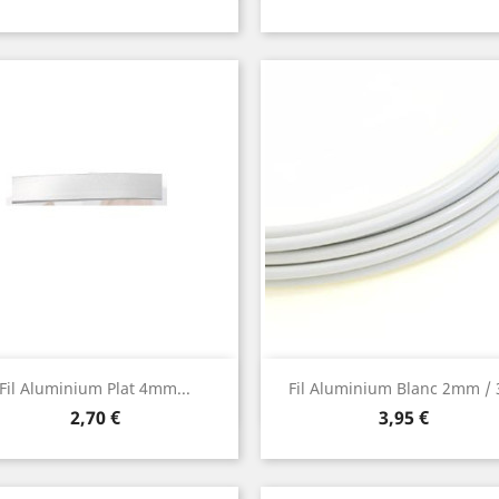
Aperçu rapide
Aperçu rapide


Fil Aluminium Plat 4mm...
Fil Aluminium Blanc 2mm /
Prix
Prix
2,70 €
3,95 €