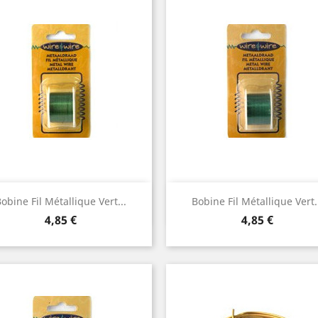
Aperçu rapide
Aperçu rapide


obine Fil Métallique Vert...
Bobine Fil Métallique Vert.
Prix
Prix
4,85 €
4,85 €