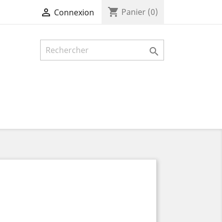
shopping_cart

Panier
(0)
Connexion
