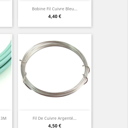
Aperçu rapide

Bobine Fil Cuivre Bleu...
Prix
4,40 €
Aperçu rapide

 3M
Fil De Cuivre Argenté...
Prix
4,50 €