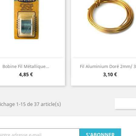
Aperçu rapide
Aperçu rapide


Bobine Fil Métallique...
Fil Aluminium Doré 2mm/ 
Prix
Prix
4,85 €
3,10 €
ichage 1-15 de 37 article(s)