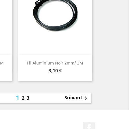
Aperçu rapide

3M
Fil Aluminium Noir 2mm/ 3M
Prix
3,10 €
1
Suivant
2
3

Facebook