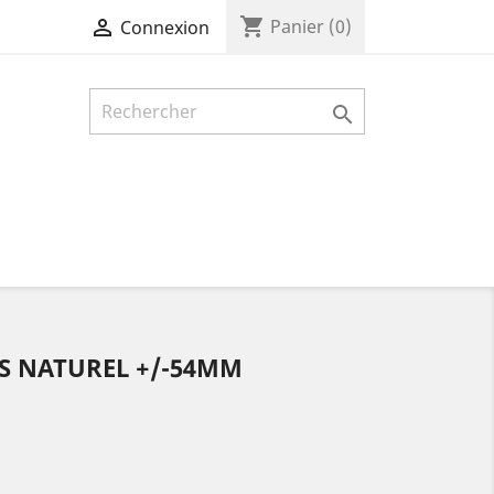
shopping_cart

Panier
(0)
Connexion

IS NATUREL +/-54MM