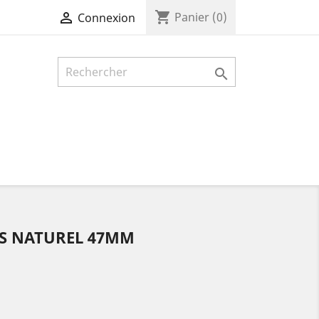
shopping_cart

Panier
(0)
Connexion

IS NATUREL 47MM