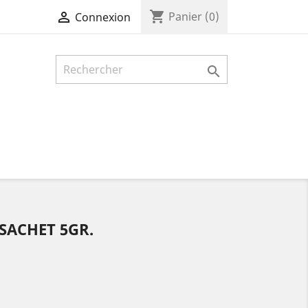
shopping_cart

Panier
(0)
Connexion

 SACHET 5GR.