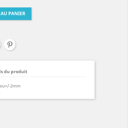
 AU PANIER
ls du produit
trou+/-2mm