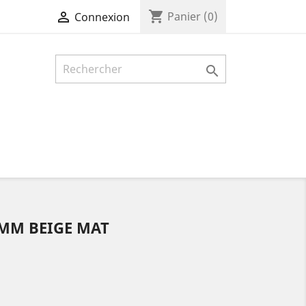
shopping_cart

Panier
(0)
Connexion

6MM BEIGE MAT