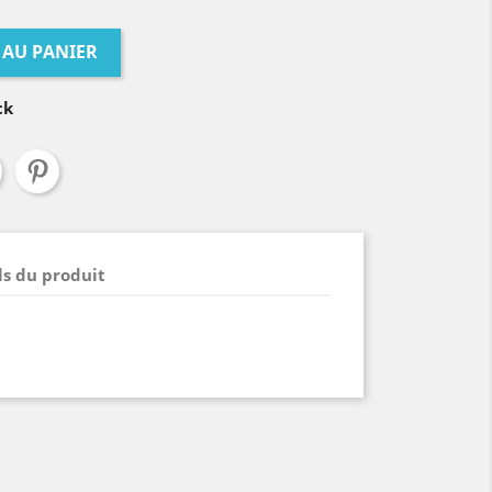
 AU PANIER
ck
ls du produit