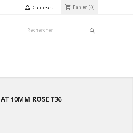
shopping_cart

Panier
(0)
Connexion

MAT 10MM ROSE T36