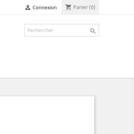
shopping_cart

Panier
(0)
Connexion
