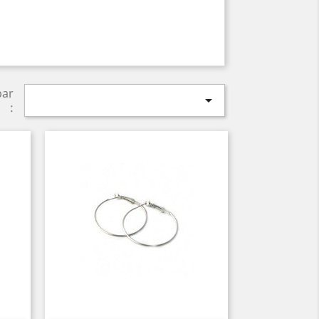
par

: