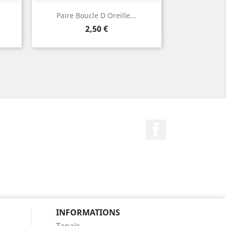
Aperçu rapide

Paire Boucle D Oreille...
Prix
2,50 €
Facebook
INFORMATIONS