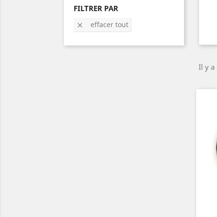
FILTRER PAR
effacer tout

Il y a