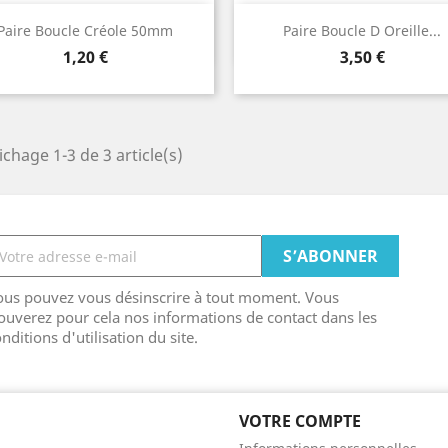
Aperçu rapide
Aperçu rapide


Paire Boucle Créole 50mm
Paire Boucle D Oreille...
Prix
Prix
1,20 €
3,50 €
ichage 1-3 de 3 article(s)
ous pouvez vous désinscrire à tout moment. Vous
ouverez pour cela nos informations de contact dans les
nditions d'utilisation du site.
VOTRE COMPTE