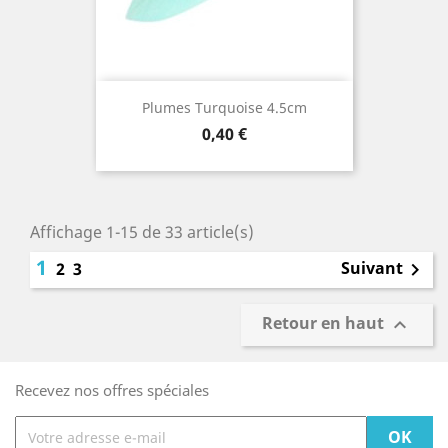
Plumes Turquoise 4.5cm
Prix
0,40 €
Affichage 1-15 de 33 article(s)
1
Suivant
2
3

Retour en haut

Recevez nos offres spéciales