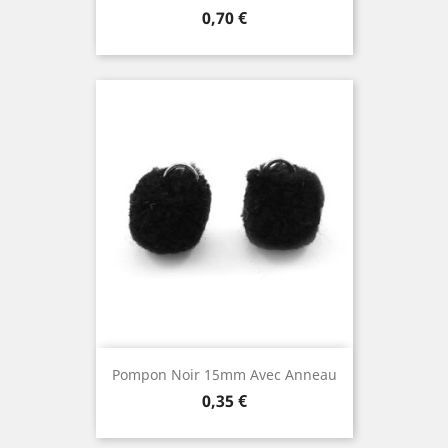
Prix
0,70 €
Pompon Noir 15mm Avec Anneau
Prix
0,35 €