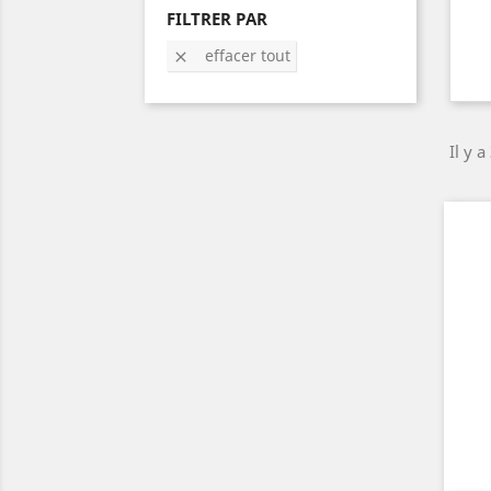
FILTRER PAR
effacer tout

Il y a