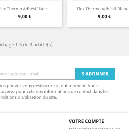
Aperçu rapide
Aperçu rapide


Flex Thermo Adhésif Noir...
Flex Thermo Adhésif Blanc.
Prix
Prix
9,00 €
9,00 €
ichage 1-3 de 3 article(s)
ous pouvez vous désinscrire à tout moment. Vous
ouverez pour cela nos informations de contact dans les
nditions d'utilisation du site.
VOTRE COMPTE