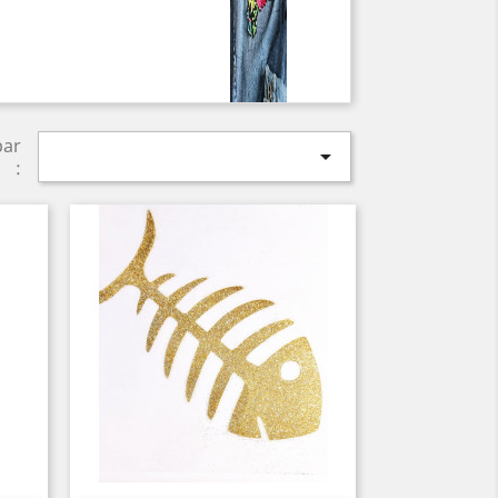
par

: