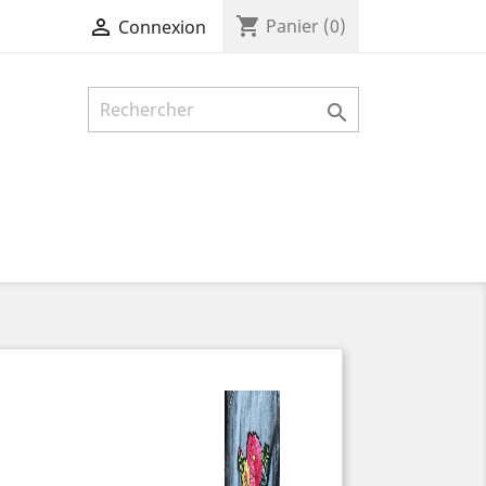
shopping_cart

Panier
(0)
Connexion
