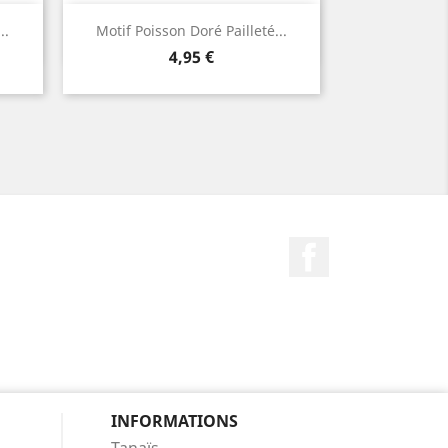
Aperçu rapide

..
Motif Poisson Doré Pailleté...
Prix
4,95 €
Facebook
INFORMATIONS