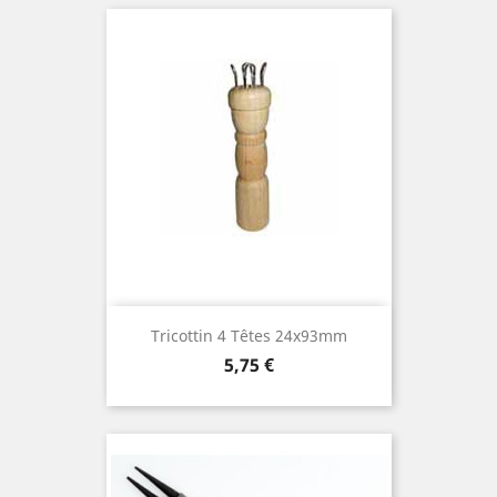
Tricottin 4 Têtes 24x93mm
Prix
5,75 €