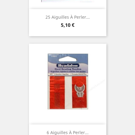
25 Aiguilles À Perler...
Prix
5,10 €
6 Aiguilles À Perler...