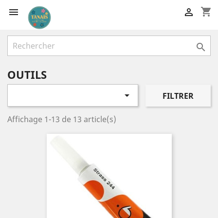
shopping_cart



OUTILS

FILTRER
Affichage 1-13 de 13 article(s)