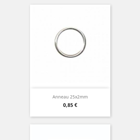
Anneau 25x2mm
Prix
0,85 €