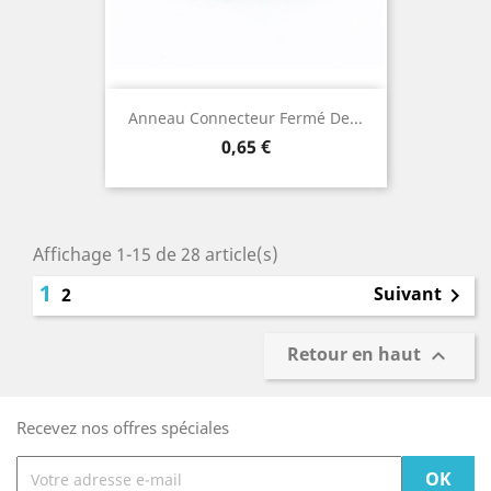
Anneau Connecteur Fermé De...
Prix
0,65 €
Affichage 1-15 de 28 article(s)
1
Suivant
2

Retour en haut

Recevez nos offres spéciales