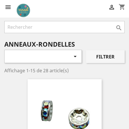
shopping_cart



ANNEAUX-RONDELLES

FILTRER
Affichage 1-15 de 28 article(s)