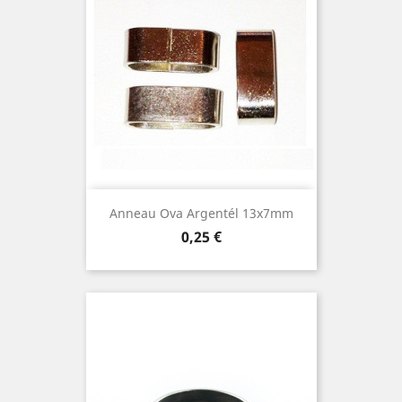
Anneau Ova Argentél 13x7mm
Prix
0,25 €