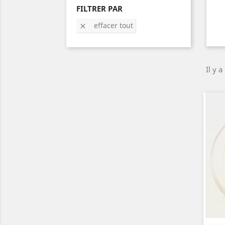
FILTRER PAR
effacer tout

Il y a