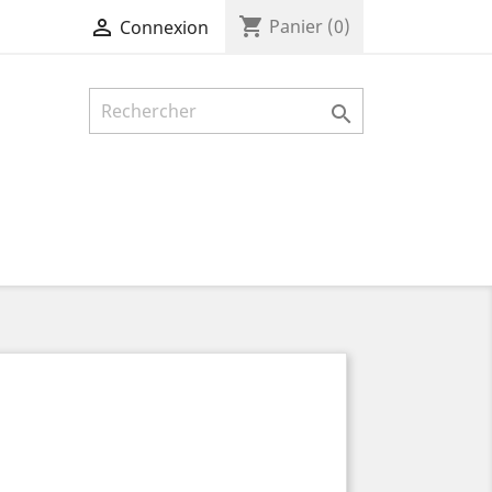
shopping_cart

Panier
(0)
Connexion
